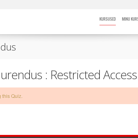
KURSUSED
MINU KUR
ndus
uurendus : Restricted Access
 this Quiz.