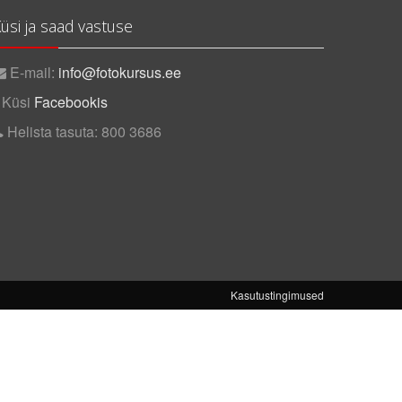
üsi ja saad vastuse
E-mail:
info@fotokursus.ee
Küsi
Facebookis
Helista tasuta: 800 3686
Kasutustingimused