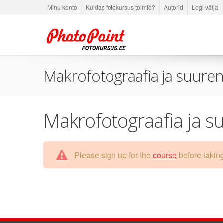
Minu konto
Kuidas fotokursus toimib?
Autorid
Logi välja
Makrofotograafia ja suure
Makrofotograafia ja s
Please sign up for the
course
before taking