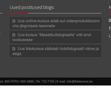
Uued postitused blogis
K
Uus online kursus aitab sul videoproduktsiooni
viia järgmisele tasemele
e
Uus kursus “Maastikufotograafia” viib sind
loodusesse
Uus fotokursus säästab hobifotograafi närve ja
aega
efon: 800 FOTO / 800 3686 | Tel: 733 7700 | E-mail: info@fotokursus.ee