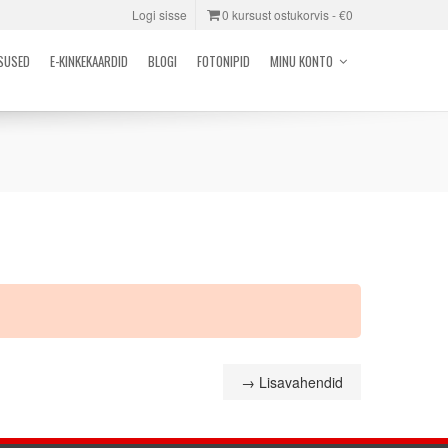
Logi sisse
0 kursust ostukorvis -
€0
SUSED
E-KINKEKAARDID
BLOGI
FOTONIPID
MINU KONTO
→
Lisavahendid