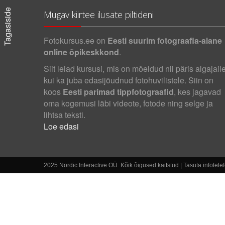
Tagasiside
Mugav kiirtee ilusate piltideni
Fotokursus.ee on
Eesti suurim fotograafia-alane
online õpikeskkond
.
Siit leiad kursusi, mis on mõeldud nii päris algajail
kui ka juba edasijõudnud fotohuvilistele. Siin on
koos
Eesti parimad tippfotograafid
, kes jagavad
oma kogemusi läbi videote, fotode ning selge ja
lihtsa teksti.
Loe edasi
2025 Nordic Interactive OÜ. Kõik õigused kaitstud | Tasuta infotel