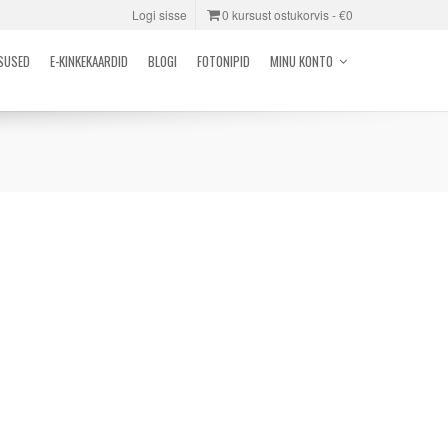
Logi sisse
0 kursust ostukorvis -
€0
SUSED
E-KINKEKAARDID
BLOGI
FOTONIPID
MINU KONTO