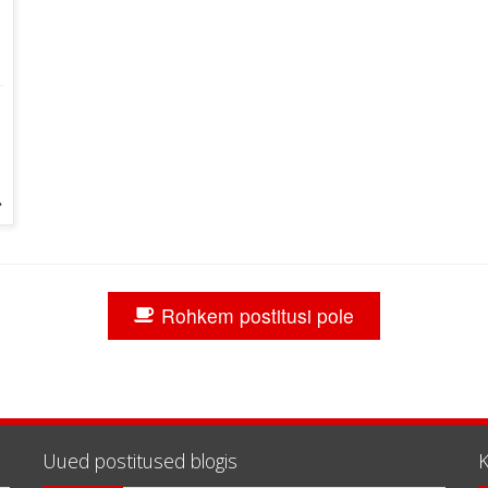
»
Rohkem postitusi pole
Uued postitused blogis
K