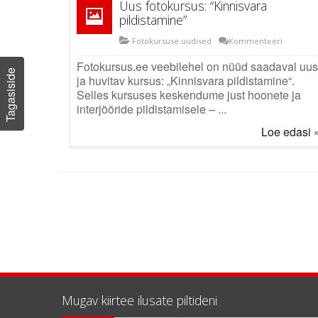
Uus fotokursus: “Kinnisvara
pildistamine”
Fotokursuse uudised
Kommenteeri
Fotokursus.ee veebilehel on nüüd saadaval uus
Tagasiside
ja huvitav kursus: „Kinnisvara pildistamine“.
Selles kursuses keskendume just hoonete ja
interjööride pildistamisele – ...
Loe edasi 
Mugav kiirtee ilusate piltideni