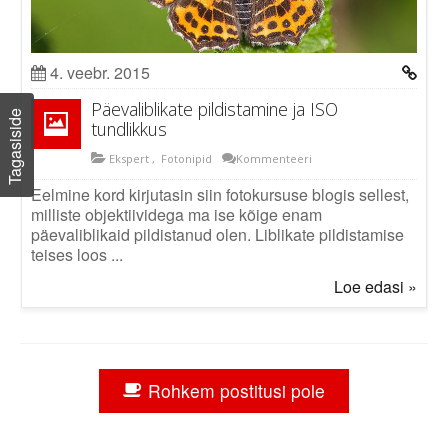
4. veebr. 2015
Päevaliblikate pildistamine ja ISO
Tagasiside
tundlikkus
Ekspert
,
Fotonipid
Kommenteeri
Eelmine kord kirjutasin siin fotokursuse blogis sellest,
milliste objektiividega ma ise kõige enam
päevaliblikaid pildistanud olen. Liblikate pildistamise
teises loos ...
Loe edasi »
Rohkem postitusi pole