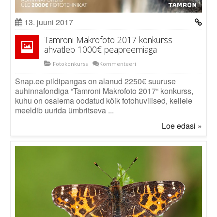
Logi välja
13. juuni 2017
Tamroni Makrofoto 2017 konkurss
ahvatleb 1000€ peapreemiaga
Fotokonkurss
Kommenteeri
Snap.ee pildipangas on alanud 2250€ suuruse
auhinnafondiga “Tamroni Makrofoto 2017“ konkurss,
kuhu on osalema oodatud kõik fotohuvilised, kellele
meeldib uurida ümbritseva ...
Loe edasi »