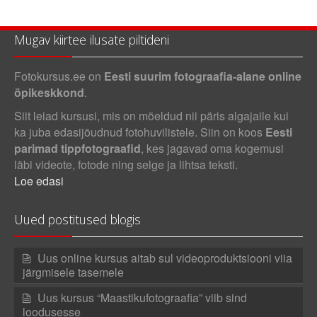
Mugav kiirtee ilusate piltideni
Fotokursus.ee on
Eesti suurim fotograafia-alane online
õpikeskkond
.
Siit leiad kursusi, mis on mõeldud nii päris algajaile kui
ka juba edasijõudnud fotohuvilistele. Siin on koos
Eesti
parimad tippfotograafid
, kes jagavad oma kogemusi
läbi videote, fotode ning selge ja lihtsa teksti.
Loe edasi
Uued postitused blogis
Uus online kursus aitab sul videoproduktsiooni viia
järgmisele tasemele
Uus kursus “Maastikufotograafia” viib sind
loodusesse