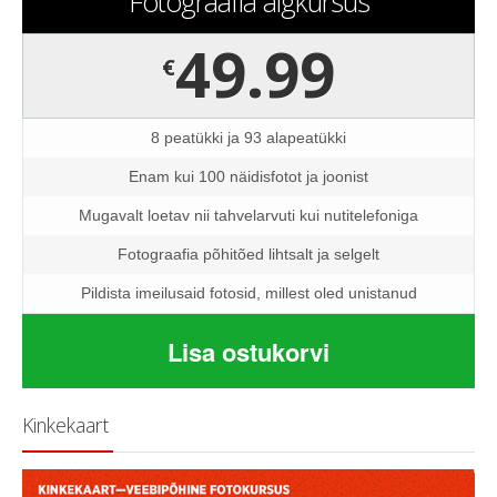
Fotograafia algkursus
49.99
€
8 peatükki ja 93 alapeatükki
Enam kui 100 näidisfotot ja joonist
Mugavalt loetav nii tahvelarvuti kui nutitelefoniga
Fotograafia põhitõed lihtsalt ja selgelt
Pildista imeilusaid fotosid, millest oled unistanud
Lisa ostukorvi
Kinkekaart