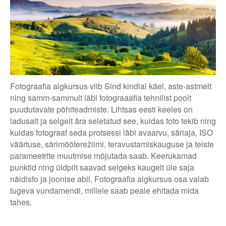
Fotograafia algkursus viib Sind kindlal käel, aste-astmelt
ning samm-sammult läbi fotograaafia tehnilist poolt
puudutavate põhiteadmiste. Lihtsas eesti keeles on
ladusalt ja selgelt ära seletatud see, kuidas foto tekib ning
kuidas fotograaf seda protsessi läbi avaarvu, säriaja, ISO
väärtuse, särimõõterežiimi, teravustamiskauguse ja teiste
parameetrite muutmise mõjutada saab. Keerukamad
punktid ning üldpilt saavad selgeks kaugelt üle saja
näidisfo ja joonise abil. Fotograafia algkursus osa valab
tugeva vundamendi, millele saab peale ehitada mida
tahes.