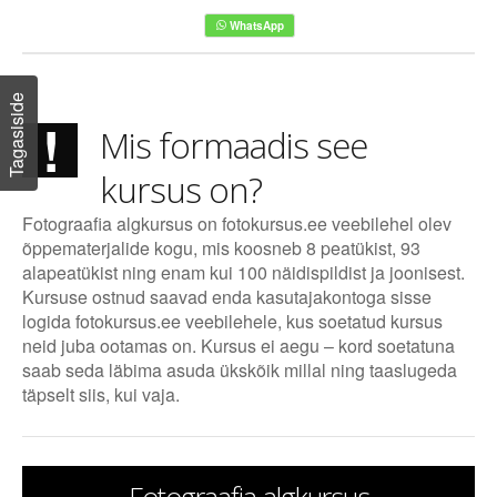
Tagasiside
!
Mis formaadis see
kursus on?
Fotograafia algkursus on fotokursus.ee veebilehel olev
õppematerjalide kogu, mis koosneb 8 peatükist, 93
alapeatükist ning enam kui 100 näidispildist ja joonisest.
Kursuse ostnud saavad enda kasutajakontoga sisse
logida fotokursus.ee veebilehele, kus soetatud kursus
neid juba ootamas on. Kursus ei aegu – kord soetatuna
saab seda läbima asuda ükskõik millal ning taaslugeda
täpselt siis, kui vaja.
Fotograafia algkursus