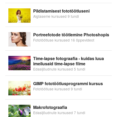
Pildistamisest fototöötluseni
Algtaseme kursused 9 tundi
Portreefotode töötlemine Photoshopis
Fototöötluse kursused 16 õppevideot
Time-lapse fotograafia - kuidas luua
imeilusaid time-lapse filme
Edasijõudnute kursused 5 tundi
GIMP fototöötlusprogrammi kursus
Fototöötluse kursused 9 tundi
Makrofotograafia
Edasijõudnute kursused 7 tundi