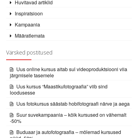
Huvitavad artiklid
Inspiratsioon
Kampaania
Määratlemata
Värsked postitused
Uus online kursus aitab sul videoproduktsiooni viia
järgmisele tasemele
Uus kursus “Maastikufotograafia” viib sind
loodusesse
Uus fotokursus säästab hobifotograafi närve ja aega
Suur suvekampaania – kõik kursused on vähemalt
-50%
Buduaar ja autofotograafia – mõlemad kursused