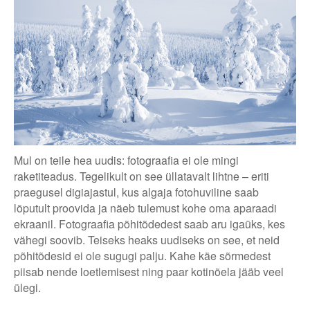
Mul on teile hea uudis: fotograafia ei ole mingi
raketiteadus. Tegelikult on see üllatavalt lihtne – eriti
praegusel digiajastul, kus algaja fotohuviline saab
lõputult proovida ja näeb tulemust kohe oma aparaadi
ekraanil. Fotograafia põhitõdedest saab aru igaüks, kes
vähegi soovib. Teiseks heaks uudiseks on see, et neid
põhitõdesid ei ole sugugi palju. Kahe käe sõrmedest
piisab nende loetlemisest ning paar kotinõela jääb veel
ülegi.