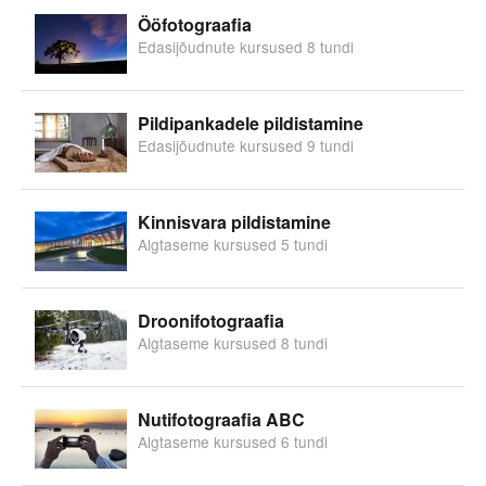
Ööfotograafia
Edasijõudnute kursused 8 tundi
Pildipankadele pildistamine
Edasijõudnute kursused 9 tundi
Kinnisvara pildistamine
Algtaseme kursused 5 tundi
Droonifotograafia
Algtaseme kursused 8 tundi
Nutifotograafia ABC
Algtaseme kursused 6 tundi