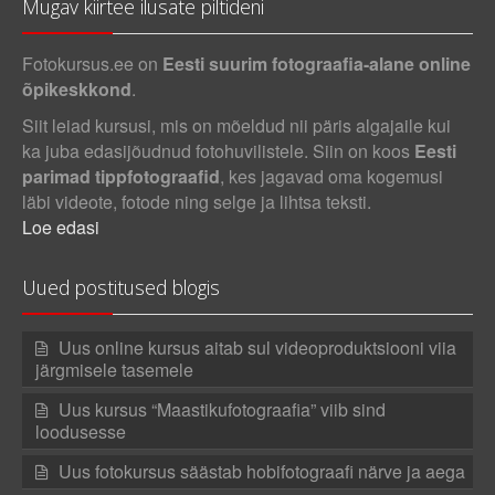
Mugav kiirtee ilusate piltideni
Fotokursus.ee on
Eesti suurim fotograafia-alane online
õpikeskkond
.
Siit leiad kursusi, mis on mõeldud nii päris algajaile kui
ka juba edasijõudnud fotohuvilistele. Siin on koos
Eesti
parimad tippfotograafid
, kes jagavad oma kogemusi
läbi videote, fotode ning selge ja lihtsa teksti.
Loe edasi
Uued postitused blogis
Uus online kursus aitab sul videoproduktsiooni viia
järgmisele tasemele
Uus kursus “Maastikufotograafia” viib sind
loodusesse
Uus fotokursus säästab hobifotograafi närve ja aega