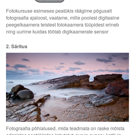
Fotokursuse esimeses peatükis räägime põgusalt
fotograafia ajaloost, vaatame, mille poolest digitaalne
peegelkaamera teistest fotokaamera tüüpidest erineb
ning uurime kuidas töötab digikaamerate sensor
2. Säritus
Fotograafia põhialused, mida teadmata on raske mõista