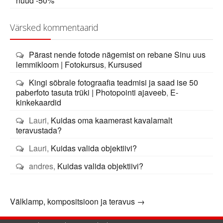
nüüd -50%
Värsked kommentaarid
Pärast nende fotode nägemist on rebane Sinu uus
lemmikloom | Fotokursus
,
Kursused
Kingi sõbrale fotograafia teadmisi ja saad ise 50
paberfoto tasuta trüki | Photopointi ajaveeb
,
E-
kinkekaardid
Lauri
,
Kuidas oma kaamerast kavalamalt
teravustada?
Lauri
,
Kuidas valida objektiivi?
andres
,
Kuidas valida objektiivi?
Välklamp, kompositsioon ja teravus
→