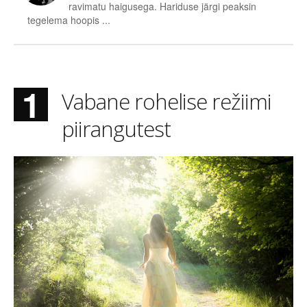
Logi välja
ravimatu haigusega. Hariduse järgi peaksin
tegelema hoopis ...
1
Vabane rohelise režiimi
piirangutest