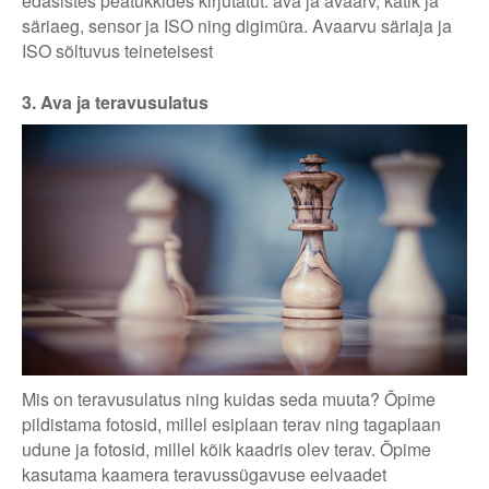
edasistes peatükkides kirjutatut: ava ja avaarv, katik ja
säriaeg, sensor ja ISO ning digimüra. Avaarvu säriaja ja
ISO sõltuvus teineteisest
3. Ava ja teravusulatus
Mis on teravusulatus ning kuidas seda muuta? Õpime
pildistama fotosid, millel esiplaan terav ning tagaplaan
udune ja fotosid, millel kõik kaadris olev terav. Õpime
kasutama kaamera teravussügavuse eelvaadet