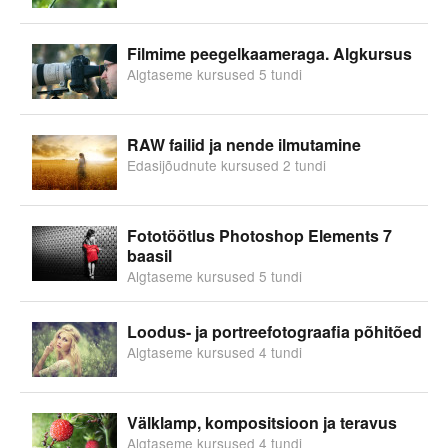
Filmime peegelkaameraga. Algkursus
Algtaseme kursused 5 tundi
RAW failid ja nende ilmutamine
Edasijõudnute kursused 2 tundi
Fototöötlus Photoshop Elements 7
baasil
Algtaseme kursused 5 tundi
Loodus- ja portreefotograafia põhitõed
Algtaseme kursused 4 tundi
Välklamp, kompositsioon ja teravus
Algtaseme kursused 4 tundi