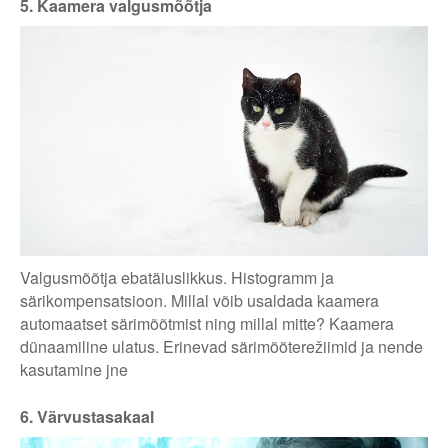
5. Kaamera valgusmõõtja
Valgusmõõtja ebatäiuslikkus. Histogramm ja
särikompensatsioon. Millal võib usaldada kaamera
automaatset särimõõtmist ning millal mitte? Kaamera
dünaamiline ulatus. Erinevad särimõõterežiimid ja nende
kasutamine jne
6. Värvustasakaal