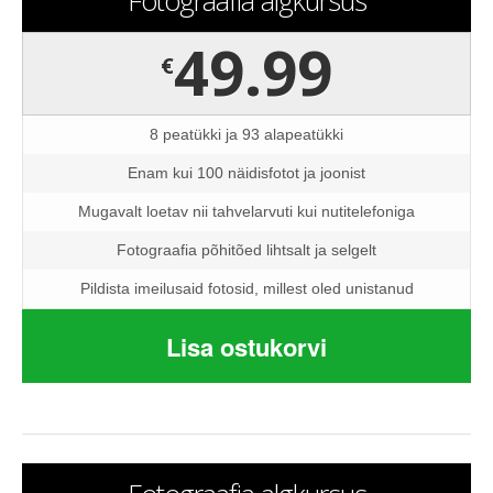
49.99
€
8 peatükki ja 93 alapeatükki
Enam kui 100 näidisfotot ja joonist
Mugavalt loetav nii tahvelarvuti kui nutitelefoniga
Fotograafia põhitõed lihtsalt ja selgelt
Pildista imeilusaid fotosid, millest oled unistanud
Lisa ostukorvi