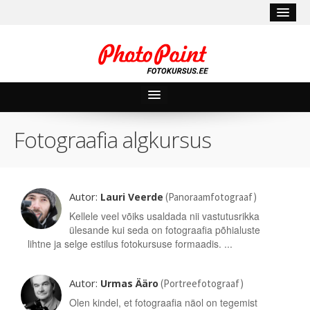
Kursused
Fotograafia algkursus
Minu kursused
E-kinkekaardid
Autor:
Lauri Veerde
(Panoraamfotograaf)
Blogi
Kellele veel võiks usaldada nii vastutusrikka
ülesande kui seda on fotograafia põhialuste
Fotonipid
lihtne ja selge estilus fotokursuse formaadis. ...
Minu konto
Autor:
Urmas Ääro
(Portreefotograaf)
Unustasid parooli?
Olen kindel, et fotograafia näol on tegemist